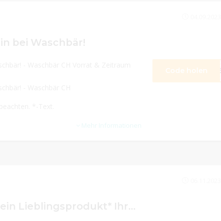
04.09.2023
in bei Waschbär!
 Waschbär CH Vorrat & Zeitraum
Code holen
K8
schbär! - Waschbär CH
 beachten. *-Text.
Mehr Informationen
06.11.2023
25 % Rabatt auf ein Lieblingsprodukt* Ihrer Wahl!