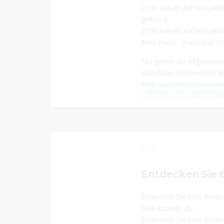
25 % Rabatt auf ein Liebli
gelten d
25 % Rabatt auf ein Liebl
Ihrer Wahl! - Waschbär C
*Es gelten die Allgemein
Waschbär GmbH nebst Wid
Verbraucherinformatione
Weniger Informationen
nur in haushaltsüblichen 
Versandhandel und solang
den Vorteil entspricht hie
dem Mindestkaufwert. Ein
Vorteil ist mit anderen n
0
übertragbar. Bei Versand
Speditionsaufschlag; nur 
Gratisartikel können Sie
Rückgaberecht Gebrauch m
Entdecken Sie tolle Pro
50% Rabatt). Zu
Entdecken Sie tolle Pro