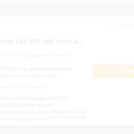
20.05.2025
Sparen Sie für kurze Zeit 17%* auf Ihren gesamten Warenkorb. Bestellen Sie jetzt und profitieren Sie von Ihrem Vorteil! Aktion gültig bis zum 20. Mai 2025.
t 17%* auf Ihren gesamten Warenkorb.
t 17%* auf Ihren gesamten Warenkorb.
Aktion anzeige
fitieren Sie von Ihrem Vorteil!
 Mai 2025. - Waschbär CH
en Geschäftsbedingungen (AGB) der
errufsbelehrung sowie die
nd Datenschutzhinweise. Abgabe erfolgt nur
Mehr Informationen
gen, ausschließlich über den Versandhandel
icht. Für den Anspruch auf den Vorteil
destbestellwert i.H.v. CHF 40,- dem