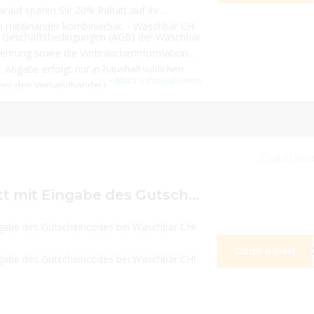
arauf sparen Sie 20% Rabatt auf ihr
en miteinander kombinierbar. - Waschbär CH
en Geschäftsbedingungen (AGB) der Waschbär
ehrung sowie die Verbraucherinformationen
 Abgabe erfolgt nur in haushaltsüblichen
Mehr Informationen
ber den Versandhandel und solange der
pruch auf den Vorteil entspricht hierbei der
 CHF 40,- dem Mindestkaufwert. Eine
glich. Dieser Vorteil ist mit anderen nicht
f andere übertragbar. Bei
08.01.2024
en gilt: ausgenommen Speditionsaufschlag;
halb der Schweiz. Den Gratisartikel können
20,00 CHF Rabatt mit Eingabe des Gutscheincodes bei Waschbär CH!
 wenn Sie von Ihrem Rückgaberecht Gebrauch
orbehalten.
ngabe des Gutscheincodes bei Waschbär CH!
Code holen
K9
ngabe des Gutscheincodes bei Waschbär CH!