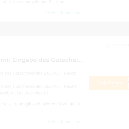
eicht. Nur im angegebenen Zeitraum.
Mehr Informationen
12.02.2024
Sichern Sie sich mit Eingabe des Gutscheincodes 20,00 CHF Rabatt auf ihre BEstellung bei Waschbär CH!
gabe des Gutscheincodes 20,00 CHF Rabatt
Code holen
K9
gabe des Gutscheincodes 20,00 CHF Rabatt
Waschbär CH! - Waschbär CH
icht. zeitraum gilt zu beachten. MBW: 40,00
Mehr Informationen