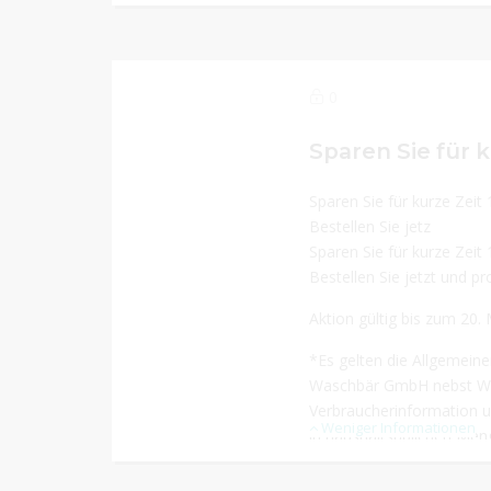
0
Sparen Sie für kurze Zei
Bestellen Sie jetz
Sparen Sie für kurze Zei
Bestellen Sie jetzt und pro
Aktion gültig bis zum 20.
*Es gelten die Allgemein
Waschbär GmbH nebst Wid
Verbraucherinformation u
Weniger Informationen
in haushaltsüblichen Men
und solange der Vorrat re
entspricht hierbei der Min