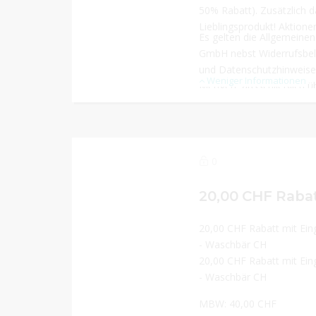
50% Rabatt). Zusätzlich d
Lieblingsprodukt! Aktion
Es gelten die Allgemein
GmbH nebst Widerrufsbel
und Datenschutzhinweise.
Weniger Informationen
Mengen, ausschließlich ü
Vorrat reicht. Für den Ans
Mindestbestellwert i.H.v.
Barauszahlung ist nicht mö
kombinierbar und nicht au
0
Versandkostenfrei-Aktion
nur für Lieferungen inner
Sie auch dann behalten,
machen. Ersatzlieferung v
20,00 CHF Rabatt mit Ei
- Waschbär CH
20,00 CHF Rabatt mit Ei
- Waschbär CH
MBW: 40,00 CHF