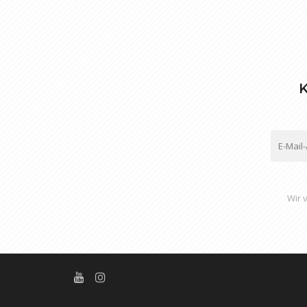
Speditionsaufschlag; nur 
Gratisartikel können Sie
Rückgaberecht Gebrauch m
K
Wir 