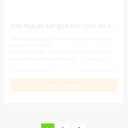
20% Rabatt auf ghd 2 in 1 Hot Air Styler duet style black. Nur noch CHF 239.20 statt CHF 299.-.
20% Rabatt auf ghd 2 in 1 Hot Air Styler duet style black.
Nur noch CHF 239.20 s
20% Rabatt auf ghd 2 in 1 Hot Air Styler duet style black.
Nur noch CHF 239.20 statt CHF 299.-. - Coop City CH
Weniger Informationen
Mehr Informationen
Aktion anzeigen