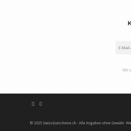
K
Wir 
© 2025 SwissGutscheine.ch - Alle Angaben ohne Gewähr. Wen