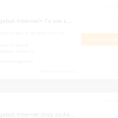
24.11.2023
Black Friday Angebot Internet+ TV wie z.B.: Up Home L für CHF 39.95/Monat
ernet+ TV wie z.B.: Up Home L für CHF
Aktion anzeige
rnet+ TV wie z.B.:
/Monat - Sunrise CH
ndestvertragsdauer
Mehr Informationen
24.11.2023
Black Friday Angebot Internet Only zu Aktionspreisen wie z.B.: Up Connect L für CHF 34.95/ Monat + Gratis Wifi Pod dazu