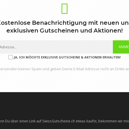
ostenlose Benachrichtigung mit neuen u
exklusiven Gutscheinen und Aktionen!
ANME
JA, ICH MÖCHTE EXKLUSIVE GUTSCHEINE & AKTIONEN ERHALTEN!
versenden keinen Spam und geben Deine E-Mail-Adresse nicht an Dritte we
n Du über einen Link auf SwissGutscheine.ch etwas kaufst, bekommen wir mög