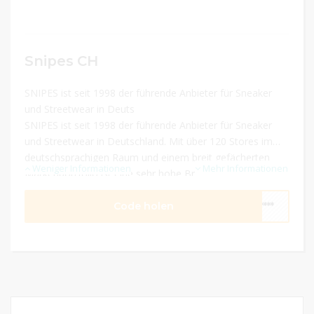
Snipes CH
SNIPES ist seit 1998 der führende Anbieter für Sneaker
und Streetwear in Deuts
SNIPES ist seit 1998 der führende Anbieter für Sneaker
und Streetwear in Deutschland. Mit über 120 Stores im
deutschsprachigen Raum und einem breit gefächerten
Weniger Informationen
Mehr Informationen
Markenportfolio ist eine sehr hohe Brand Awareness
garantiert.
Code holen
****