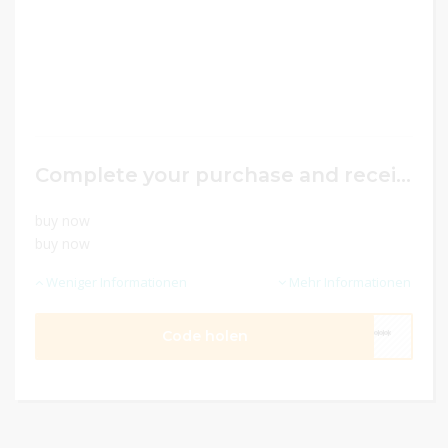
Complete your purchase and receive an additional 5% discount on your shopping basket!
buy now
buy now
Weniger Informationen
Mehr Informationen
Code holen
****