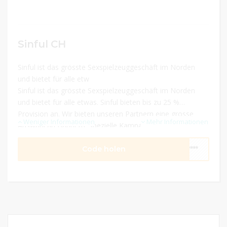
Sinful CH
Sinful ist das grösste Sexspielzeuggeschäft im Norden
und bietet für alle etw
Sinful ist das grösste Sexspielzeuggeschäft im Norden
und bietet für alle etwas. Sinful bieten bis zu 25 %
Provision an. Wir bieten unseren Partnern eine grosse
Weniger Informationen
Mehr Informationen
Auswahl an Bannern, spezielle Kampagnen und helfen, ihr
Geschäft auszubauen. Alles kostenlos!
Code holen
****