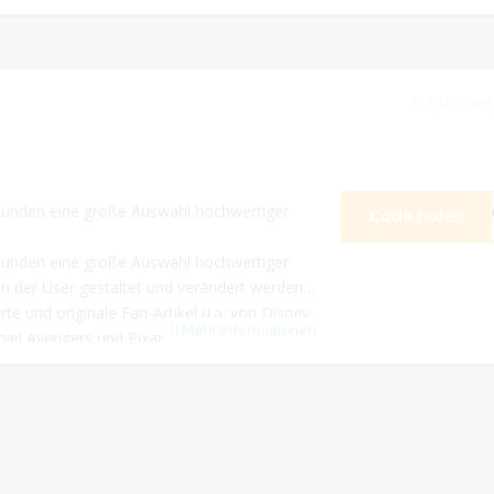
10.07.2025
n Kunden eine große Auswahl hochwertiger
Code holen
**
n Kunden eine große Auswahl hochwertiger
en der User gestaltet und verändert werden
te und originale Fan-Artikel u.a. von Disney,
Mehr Informationen
vel Avengers und Pixar.