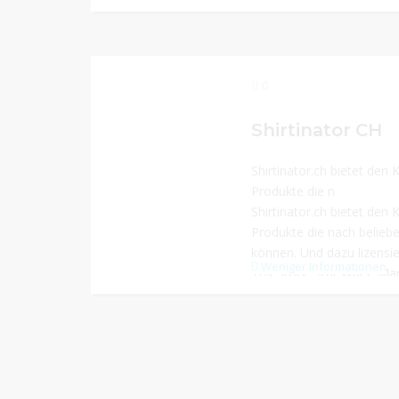
0
Shirtinator CH
Shirtinator.ch bietet de
Produkte die n
Shirtinator.ch bietet de
Produkte die nach belieb
können. Und dazu lizensier
Weniger Informationen
Toy Story, Star Wars, Mar