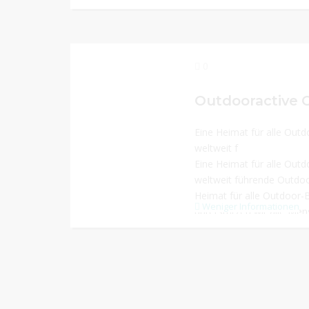
0
Outdooractive 
Eine Heimat für alle Outdoor-Begeister
weltweit f
Eine Heimat für alle Outdoor-Begeister
weltweit führende Outdoor
Heimat für alle Outdoor-
Weniger Informationen
unterstützen wir alle Mens