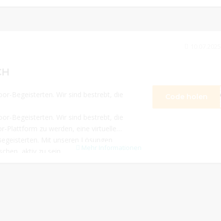
10.07.2025
CH
ten. Wir sind bestrebt, die
Code holen
**
ten. Wir sind bestrebt, die
-Plattform zu werden, eine virtuelle
Begeisterten. Mit unseren Lösungen
Mehr Informationen
chen, aktiv zu sein.