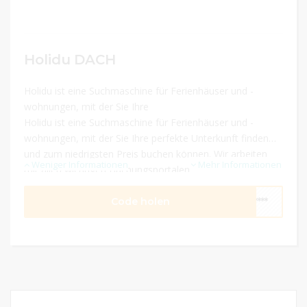
Holidu DACH
Holidu ist eine Suchmaschine für Ferienhäuser und -
wohnungen, mit der Sie Ihre
Holidu ist eine Suchmaschine für Ferienhäuser und -
wohnungen, mit der Sie Ihre perfekte Unterkunft finden
und zum niedrigsten Preis buchen können. Wir arbeiten
Weniger Informationen
Mehr Informationen
mit allen wichtigen Buchungsportalen, um Ihnen die
größte Ferienhaus-Vielfalt zu bieten.
Code holen
****