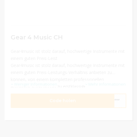
Gear 4 Music CH
Gear4music ist stolz darauf, hochwertige Instrumente mit
einem guten Preis-Leist
Gear4music ist stolz darauf, hochwertige Instrumente mit
einem guten Preis-Leistungs-Verhältnis anbieten zu
können, von einem kompletten professionellen
Weniger Informationen
Mehr Informationen
Aufnahmesetup bis hin zu erstklassigen E-Gitarren ab nur
85 . Ganz gleich, ob Sie komponieren, auftre
Code holen
****