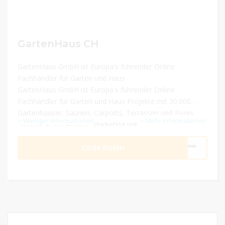
GartenHaus CH
GartenHaus GmbH ist Europa's führender Online
Fachhändler für Garten und Haus
GartenHaus GmbH ist Europa's führender Online
Fachhändler für Garten und Haus Projekte mit 30.000
Gartenhäuser, Saunen, Carports, Terrassen und Pools.
Weniger Informationen
Mehr Informationen
Starten Sie ins Affiliate Marketing mit dem Marktführer
und Top Konditionen und Werbemitteln.
Code holen
****