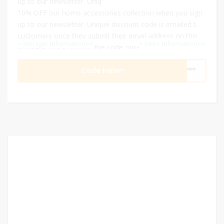
up to our newsletter. Uniq
10% OFF our home accessories collection when you sign
up to our newsletter. Unique discount code is emailed to
customers once they submit their email address on this
Weniger Informationen
Mehr Informationen
deep link. They can use the code once and it'll
automatically take 10% full retail price at checkout on any
home accessories items in their basket.
Code holen
****