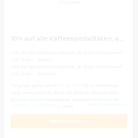
10% auf alle Kaffeespezialitäten, ab einem Einkaufswert CHF 39.60.-
10% auf alle Kaffeespezialitäten, ab einem Einkaufswert
CHF 39.60.- - delizio.c
10% auf alle Kaffeespezialitäten, ab einem Einkaufswert
CHF 39.60.- - delizio.ch
*Angebot gültig vom 07.11.23-11.11.23 im Onlineshop
unter www.delizio.ch. Nicht mit anderen Aktionen oder
Bonusprogramm kumulierbar. Mindestbestellwert CHF
Weniger Informationen
Mehr Informationen
39.60. Solange der Vorrat reicht.
Aktion anzeigen