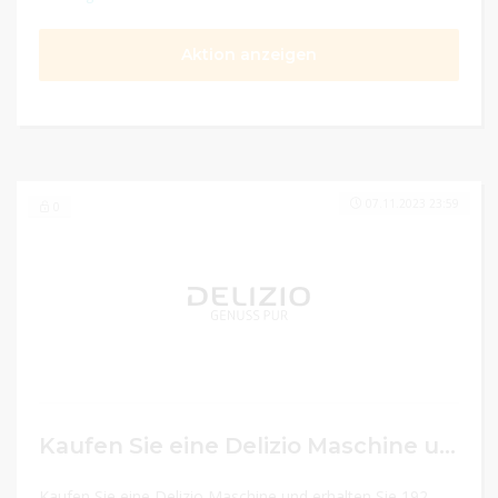
Aktion anzeigen
07.11.2023 23:59
0
Kaufen Sie eine Delizio Maschine und erhalten Sie 192 Kapseln gratis mit dem Gutscheincode
Kaufen Sie eine Delizio Maschine und erhalten Sie 192