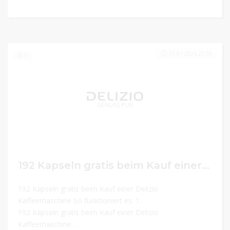
31.01.2024 23:59
0
192 Kapseln gratis beim Kauf einer Delizio Kaffeemaschine So funktioniert es: 1. Maschine in den Warenkorb hinzufügen 2. Gutschein-Code im Check-out einlösen 3. Gratis Kapsel-Paket auswählen
192 Kapseln gratis beim Kauf einer Delizio
Kaffeemaschine So funktioniert es: 1.
192 Kapseln gratis beim Kauf einer Delizio
Kaffeemaschine