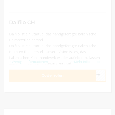
Dalfilo CH
Dalfilo ist ein Startup, das handgefertigte italienische
Heimtextilien herstell
Dalfilo ist ein Startup, das handgefertigte italienische
Heimtextilien herstellt.Unsere Vision ist es, das
italienischen Kunsthandwerk wieder aufleben zu lassen
Weniger Informationen
Mehr Informationen
und Kunden weltweit Zugang zur traditionellen
italienischen Botteghe zu verschaffen.
Code holen
****