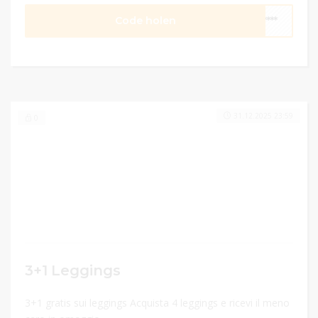
Code holen
****
31.12.2025 23:59
0
3+1 Leggings
3+1 gratis sui leggings Acquista 4 leggings e ricevi il meno