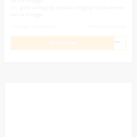
caro in omaggio
3+1 gratis sui leggings Acquista 4 leggings e ricevi il meno
caro in omaggio
Weniger Informationen
Mehr Informationen
Code holen
****