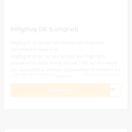
billigflug DE (Longtail)
billigflug.de ist ein auf den Verkauf von Flugtickets
spezialisiertes Reise-Port
billigflug.de ist ein auf den Verkauf von Flugtickets
spezialisiertes Reise-Portal und seit 1998 auf dem Markt.
Der übersichtliche und klare Seitenaufbau ist komplett auf
Weniger Informationen
Mehr Informationen
den Flugticket-Verkauf fokussiert.
Code holen
****