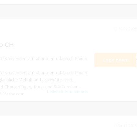
10.07.2025
ub CH
äftsreisender, auf ab-in-den-urlaub.ch finden
Code holen
**
äftsreisender, auf ab-in-den-urlaub.ch finden
laubliche Vielfalt an Lastminute- und
nd Charterflügen, Kurz- und Städtereisen,
Mehr Informationen
d Mietwagen.
31.12.2025