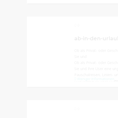
0
ab-in-den-urla
Ob als Privat- oder Gesch
Sie und
Ob als Privat- oder Gesch
Sie und Ihre User eine ung
Pauschalreisen, Linien- u
Weniger Informationen
Ferienhäusern, Hotels un
0