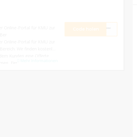
er Online-Portal für KMU zur
Code holen
****
 Ber
er Online-Portal für KMU zur
ereich. Wir finden kostenlos
 dem Kunden eine Offerte
Mehr Informationen
irmen, Firmen für IT-Support,
ng der Buchhaltung.