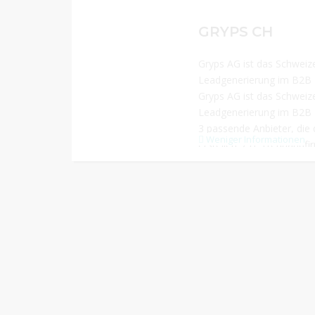
GRYPS CH
Gryps AG ist das Schweiz
Leadgenerierung im B2B
Gryps AG ist das Schweiz
Leadgenerierung im B2B B
3 passende Anbieter, die
Weniger Informationen
erstellen. z.B. Treuhandf
Firmen für die Auslageru