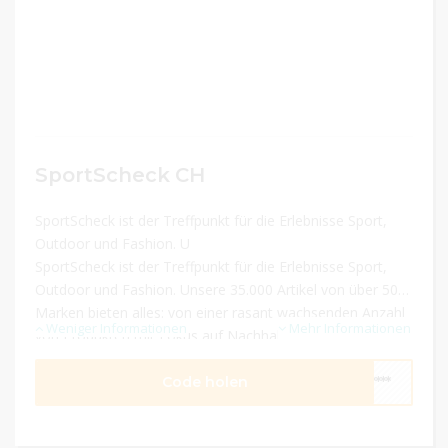
SportScheck CH
SportScheck ist der Treffpunkt für die Erlebnisse Sport,
Outdoor und Fashion. U
SportScheck ist der Treffpunkt für die Erlebnisse Sport,
Outdoor und Fashion. Unsere 35.000 Artikel von über 500
Marken bieten alles: von einer rasant wachsenden Anzahl
Weniger Informationen
Mehr Informationen
von Produkten mit Fokus auf Nachhaltigkeit bis zum
aktuellen Sneaker-Preis-Highlight.
Code holen
****