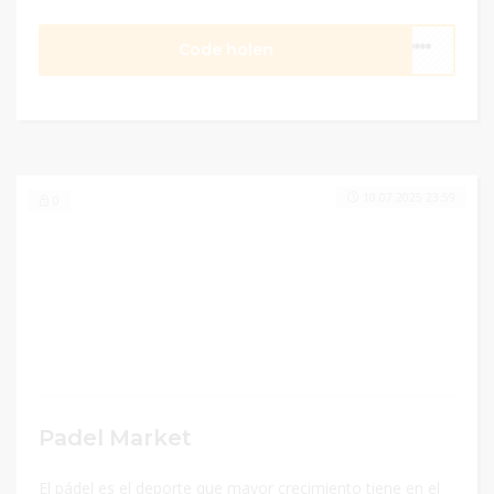
Code holen
****
10.07.2025 23:59
0
Padel Market
El pádel es el deporte que mayor crecimiento tiene en el