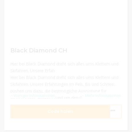
Black Diamond CH
Hier bei Black Diamond dreht sich alles ums Klettern und
Skifahren. Unsere Erfah
Hier bei Black Diamond dreht sich alles ums Klettern und
Skifahren. Unsere Erfahrungen im Fels, Eis und Schnee
pushen uns dazu, die bestmögliche Ausrüstung für
Weniger Informationen
Mehr Informationen
Kletterer und Skifahrer rund um den Globus zu herstellen.
Code holen
****