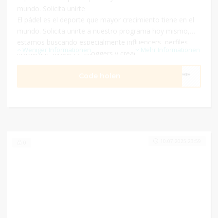
mundo. Solicita unirte
El pádel es el deporte que mayor crecimiento tiene en el
mundo. Solicita unirte a nuestro programa hoy mismo,
estamos buscando especialmente influencers, perfiles
Weniger Informationen
Mehr Informationen
instagram, bloggers, v-loggers y creadores a los que
podamos apoyar con generosas comisiones
Code holen
****
10.07.2025 23:59
0