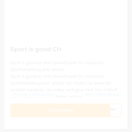
Sport is good CH
Sport is good ist eine Verkaufsseite für modische
Sportbekleidung und -artikel.
Sport is good ist eine Verkaufsseite für modische
Sportbekleidung und -artikel. Hier finden Sie einen der
größten Kataloge, die online verfügbar sind. Von Fußball
Weniger Informationen
Mehr Informationen
über Running bis hin zu Reiten und Indoor-Sportarten -
hier finden Sie alles, was Sie brauch
Code holen
****