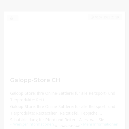
10.07.2025 23:59
0
Galopp-Store CH
Galopp-Store: Ihre Online-Sattlerei für alle Reitsport- und
Tierprodukte: Reitt
Galopp-Store: Ihre Online-Sattlerei für alle Reitsport- und
Tierprodukte: Reittextilien, Reitstiefel, Teppiche,
Schutzkleidung für Pferd und Reiter... Alles, was Sie
Weniger Informationen
Mehr Informationen
brauchen, um Ihr Pferd zu verwöhnen und an der Spitze