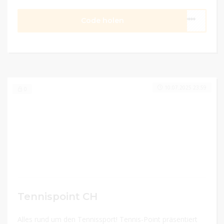
Code holen
****
10.07.2025 23:59
0
Tennispoint CH
Alles rund um den Tennissport! Tennis-Point präsentiert