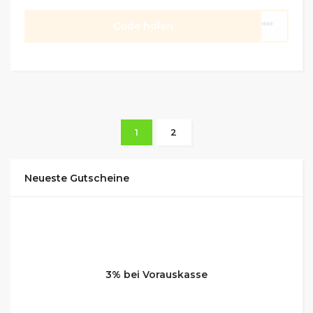
zu sein!
Code holen
****
1
2
Neueste Gutscheine
3% bei Vorauskasse