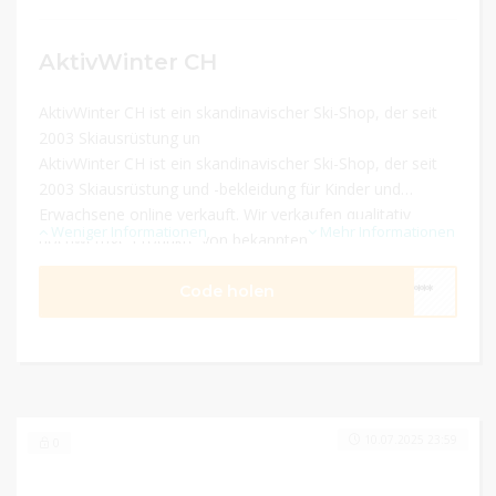
AktivWinter CH
AktivWinter CH ist ein skandinavischer Ski-Shop, der seit
2003 Skiausrüstung un
AktivWinter CH ist ein skandinavischer Ski-Shop, der seit
2003 Skiausrüstung und -bekleidung für Kinder und
Erwachsene online verkauft. Wir verkaufen qualitativ
Weniger Informationen
Mehr Informationen
hochwertige Produkte von bekannten und beliebten
Marken. Alle Artikel sind auf Lager.
Code holen
****
10.07.2025 23:59
0