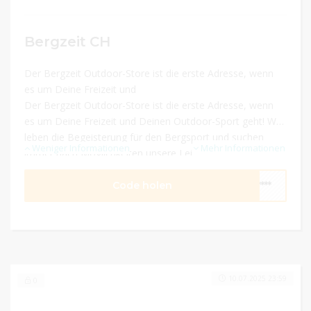
Bergzeit CH
Der Bergzeit Outdoor-Store ist die erste Adresse, wenn
es um Deine Freizeit und
Der Bergzeit Outdoor-Store ist die erste Adresse, wenn
es um Deine Freizeit und Deinen Outdoor-Sport geht! Wir
leben die Begeisterung für den Bergsport und suchen
Weniger Informationen
Mehr Informationen
immer nach Möglichkeiten unsere Leidenschaft mit
Anderen zu teilen.
Code holen
****
10.07.2025 23:59
0