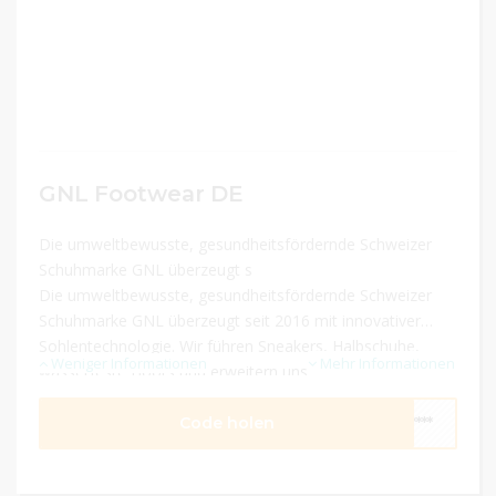
GNL Footwear DE
Die umweltbewusste, gesundheitsfördernde Schweizer
Schuhmarke GNL überzeugt s
Die umweltbewusste, gesundheitsfördernde Schweizer
Schuhmarke GNL überzeugt seit 2016 mit innovativer
Sohlentechnologie. Wir führen Sneakers, Halbschuhe,
Weniger Informationen
Mehr Informationen
wasserfeste Boots und erweitern unser Sortiment
laufend!
Code holen
****