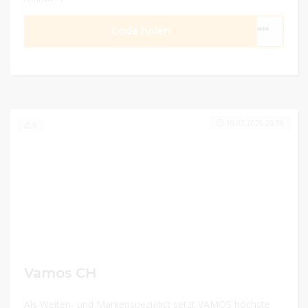
Code holen
****
10.07.2025 23:59
0
Vamos CH
Als Weiten- und Markenspezialist setzt VAMOS höchste