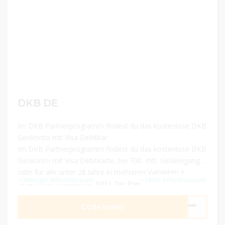
DKB DE
Im DKB Partnerprogramm findest du das kostenlose DKB
Girokonto mit Visa Debitkar
Im DKB Partnerprogramm findest du das kostenlose DKB
Girokonto mit Visa Debitkarte, bei 700  mtl. Geldeingang
oder für alle unter 28 Jahre in mehreren Varianten +
Weniger Informationen
Mehr Informationen
Broker und Privatkredit. NEU: Die Premium-Kreditkarte
von Hilton Honors
Code holen
****