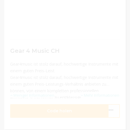
Gear 4 Music CH
Gear4music ist stolz darauf, hochwertige Instrumente mit
einem guten Preis-Leist
Gear4music ist stolz darauf, hochwertige Instrumente mit
einem guten Preis-Leistungs-Verhältnis anbieten zu
können, von einem kompletten professionellen
Weniger Informationen
Mehr Informationen
Aufnahmesetup bis hin zu erstklassigen E-Gitarren ab nur
85 . Ganz gleich, ob Sie komponieren, auftre
Code holen
****