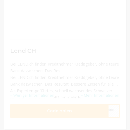
Lend CH
Bei LEND.ch finden Kreditnehmer Kreditgeber, ohne teure
Bank dazwischen. Das Res
Bei LEND.ch finden Kreditnehmer Kreditgeber, ohne teure
Bank dazwischen. Das Resultat: Bessere Zinsen für alle.
Als Experten-geführtes, schnell wachsendes Schweizer
Weniger Informationen
Mehr Informationen
Unternehmen sorgt LEND für mehr Fairness durch
Transparenz und beste Konditionen.
Code holen
****