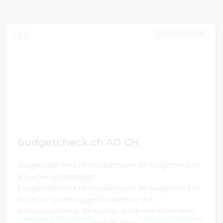
10.07.2025 23:59
0
budgetcheck.ch AG CH
Budgetcreditcheck.ch (Produktmarke der budgetcheck.ch
AG) ist ein unabhängiger
Budgetcreditcheck.ch (Produktmarke der budgetcheck.ch
AG) ist ein unabhängiger Dienstleister und
Interessenvertreter der Kunden. Fundiertes Know-How
Weniger Informationen
Mehr Informationen
und langjährige Erfahrungen im Finanzierungsbereich