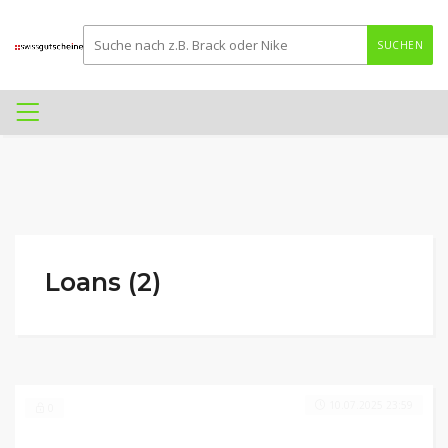
SUCHEN
Loans (2)
10.07.2025 23:59
0