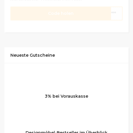
ermöglichen eine kompetente Beratung.
Code holen
****
Neueste Gutscheine
3% bei Vorauskasse
Designmöbel-Bestseller im Überblick