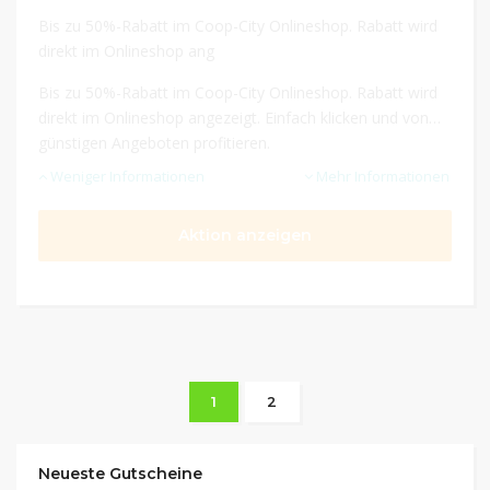
Bis zu 50%-Rabatt im Coop-City Onlineshop. Rabatt wird
direkt im Onlineshop ang
Bis zu 50%-Rabatt im Coop-City Onlineshop. Rabatt wird
direkt im Onlineshop angezeigt. Einfach klicken und von
günstigen Angeboten profitieren.
Weniger Informationen
Mehr Informationen
Aktion anzeigen
1
2
Neueste Gutscheine