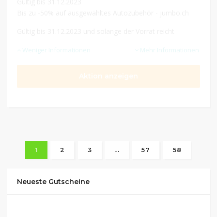
Gültig bis 31.12.2023
Bis zu -50% auf ausgewähltes Autozubehör - jumbo.ch
Gültig bis 31.12.2023 und solange der Vorrat reicht
Weniger Informationen
Mehr Informationen
Aktion anzeigen
1
2
3
…
57
58
Neueste Gutscheine