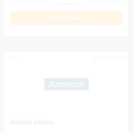
Weniger Informationen
Mehr Informationen
werden CHF 20.- an die Brustkrebs-Organisation Pink
Ribbon Schweiz gespendet.
Aktion anzeigen
31.12.2023 23:59
4
Alledin Aktion