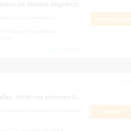
Verschiedene Artikel als zeitlich begrenzt Superdeals auf www.havetime.ch.
eitlich begrenzt Superdeals auf
Aktion anzeige
eitlich begrenzt Superdeals auf
time.ch
Mehr Informationen
31.12.2023
10% Rabatt auf alles. Nicht mit anderen Gutscheinen und Superdeals kumulierbar.
cht mit anderen Gutscheinen und Superdeals
Code holen
TT
einen und Superdeals kumulierbar. -