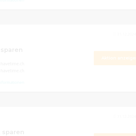
nformationen
31.12.2024
 sparen
Aktion anzeige
 havetime.ch
 havetime.ch
nformationen
31.12.2024
E sparen