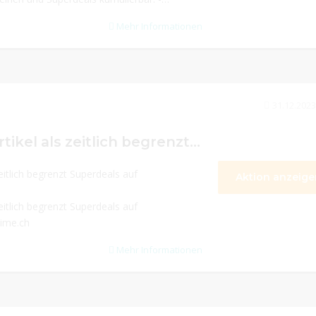
Mehr Informationen
31.12.2023
Verschiedene Artikel als zeitlich begrenzt Superdeals auf www.havetime.ch.
eitlich begrenzt Superdeals auf
Aktion anzeige
eitlich begrenzt Superdeals auf
time.ch
Mehr Informationen