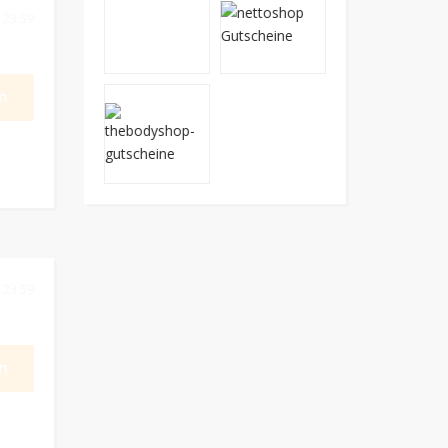
 23:59
n
 23:59
n