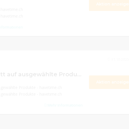
Aktion anzeige
 havetime.ch
 havetime.ch
nformationen
31.10.2025
bis zu 80% Rabatt auf ausgewählte Produkte
Aktion anzeige
sgewählte Produkte - havetime.ch
sgewählte Produkte - havetime.ch
Mehr Informationen